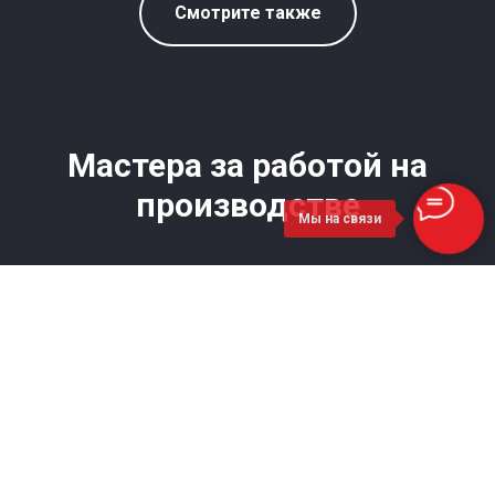
Смотрите также
Мастера за работой на
производстве
Мы на связи