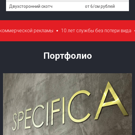
Двухсторонний скотч
от 6/см рублей
кой рекламы
10 лет службы без потери вида
Антиванда
Портфолио