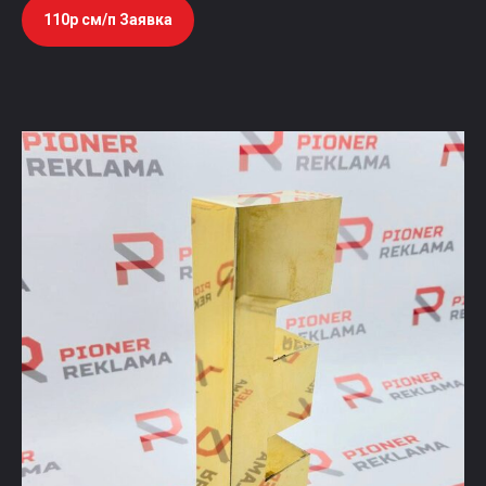
110р см/п Заявка