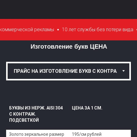
кой рекламы
10 лет службы без потери вида
Антиванда
Изготовление букв ЦЕНА
БУКВЫ ИЗ НЕРЖ. AISI 304
ЦЕНА ЗА 1 СМ.
С КОНТРАЖ.
ПОДСВЕТКОЙ
Золото зеркальное размер
195/см рублей