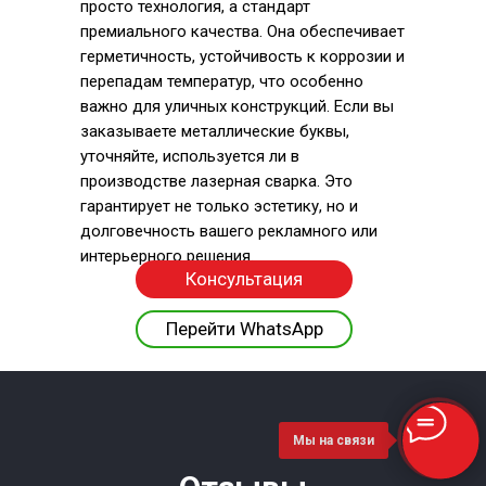
просто технология, а стандарт
премиального качества. Она обеспечивает
герметичность, устойчивость к коррозии и
перепадам температур, что особенно
важно для уличных конструкций. Если вы
заказываете металлические буквы,
уточняйте, используется ли в
производстве лазерная сварка. Это
гарантирует не только эстетику, но и
долговечность вашего рекламного или
интерьерного решения.
Консультация
Перейти WhatsApp
Гравировка металла и фрезеровка
Резка и лазерный раскрой листового
Гибка металла и установка светодиодов в
пластика: точные технологии для
металла — современный подход к
буквы: технология яркого присутствия
сильного бренда
качественному производству
Мы на связи
В эпоху визуального перенасыщения
В современном мире визуальная
важно, чтобы ваш бренд не просто был
Лазерный раскрой листового металла
—