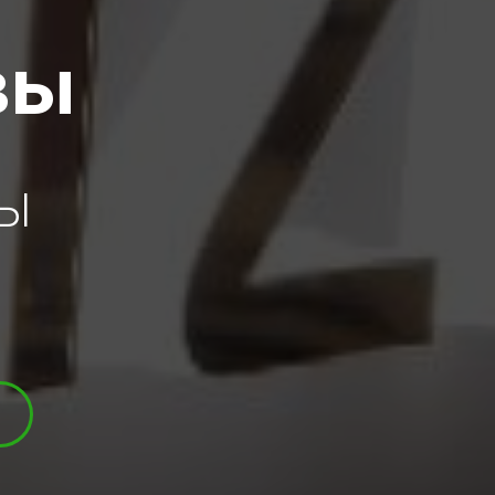
вы
ВЫ