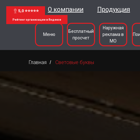
О компании
Продукция
5,0 ⭐⭐⭐⭐⭐
Рейтинг организации в Яндексе
Наружная
Бесплатный
Меню
реклама в
По
просчет
МО
Главная
Световые буквы
/