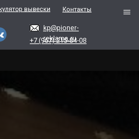
кулятор вывески
Контакты
kp@pioner-
reklama.ru
+7 (967) 215-84-08