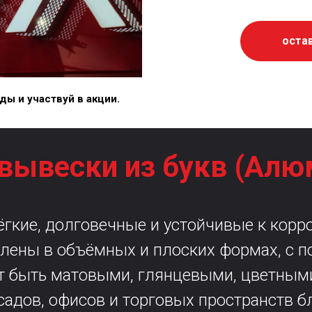
оста
ы и участвуй в акции.
вывески из букв (Алю
ёгкие, долговечные и устойчивые к корр
влены в объёмных и плоских формах, с 
ут быть матовыми, глянцевыми, цветны
адов, офисов и торговых пространств б