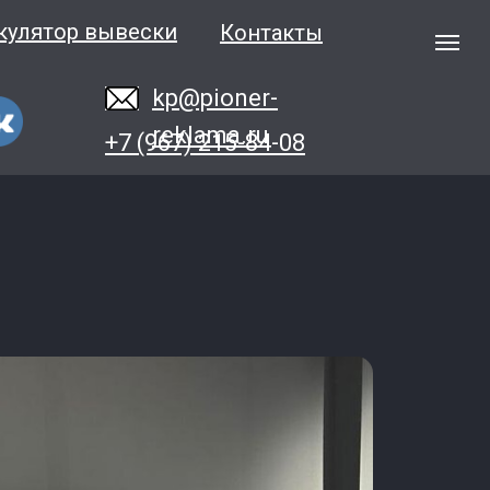
кулятор вывески
Контакты
kp@pioner-
reklama.ru
+7 (967) 215-84-08