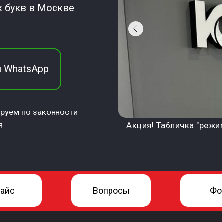
 букв в Москве
 WhatsApp
руем по законности
я
Акция! Табличка "режи
айс
Вопросы
Фо