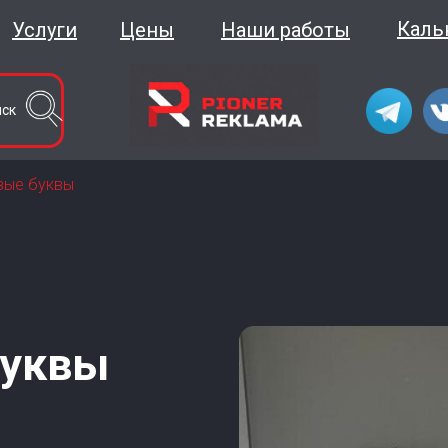
Каль
Услуги
Цены
Наши работы
иск
вые буквы
буквы