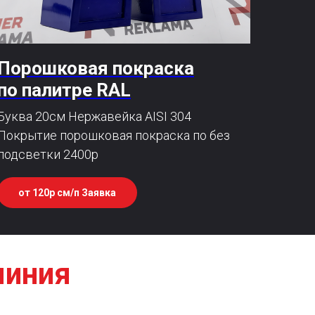
Порошковая покраска
по палитре RAL
Буква 20см Нержавейка AISI 304
Покрытие порошковая покраска по без
подсветки 2400р
от 120р см/п Заявка
миния