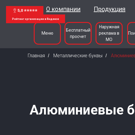
О компании
Продукция
5,0 ⭐⭐⭐⭐⭐
Рейтинг организации в Яндексе
Наружная
Бесплатный
Меню
реклама в
По
просчет
МО
Главная
Металлические буквы
Алюминие
/
/
Алюминиевые 