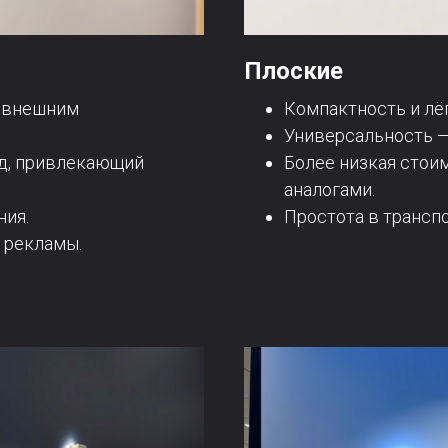
Плоские
к внешним
Компактность и лё
Универсальность —
д, привлекающий
Более низкая стои
аналогами.
ния.
Простота в транспо
 рекламы.