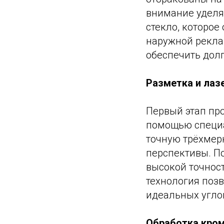
внимание уделя
стекло, которое
наружной рекла
обеспечить дол
Разметка и лаз
Первый этап про
помощью специа
точную трёхмер
перспективы. По
высокой точност
технология поз
идеальных угло
Обработка кро