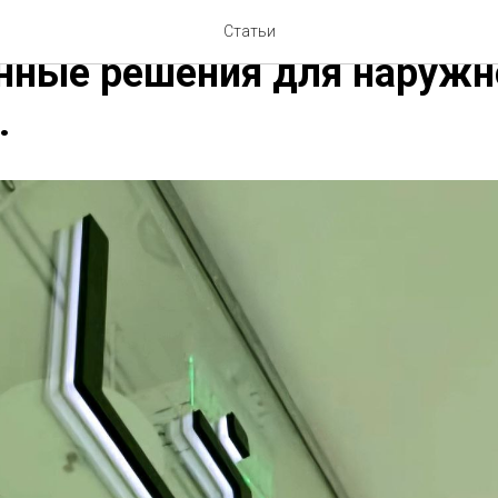
 светящиеся буквы на ст
Статьи
нные решения для наружн
.