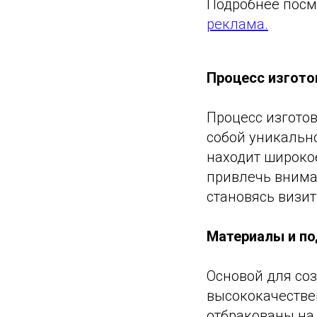
Подробнее посм
реклама.
Процесс изгото
Процесс изгото
собой уникально
находит широко
привлечь внима
становясь визи
Материалы и по
Основой для со
высококачестве
отбракованы на