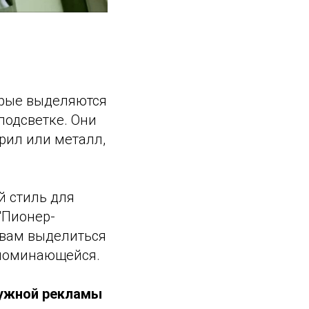
орые выделяются
подсветке. Они
рил или металл,
й стиль для
"Пионер-
 вам выделиться
апоминающейся.
ружной рекламы