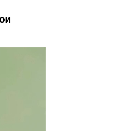
екле:
ой