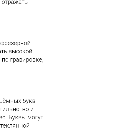
 отражать
 фрезерной
ать высокой
 по гравировке,
бъёмных букв
тильно, но и
о. Буквы могут
стеклянной