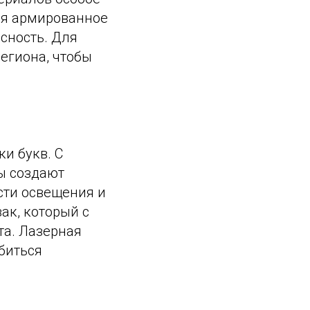
ся армированное
сность. Для
егиона, чтобы
и букв. С
ы создают
сти освещения и
ак, который с
та. Лазерная
биться