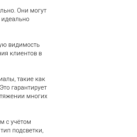
льно. Они могут
т идеально
ную видимость
ния клиентов в
иалы, такие как
Это гарантирует
отяжении многих
м с учётом
тип подсветки,