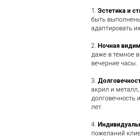
1.
Эстетика и ст
быть выполнены
адаптировать их
2.
Ночная види
даже в тёмное в
вечерние часы.
3.
Долговечнос
акрил и металл,
долговечность 
лет.
4.
Индивидуаль
пожеланий клиен