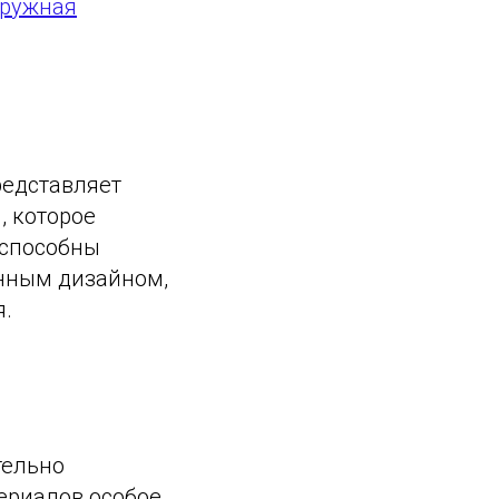
ружная
редставляет
, которое
 способны
нным дизайном,
я.
тельно
ериалов особое