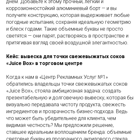
днём. Добавьте к этому прочный, лёгкий и
коррозионностойкий алюминиевый борт — и вы
получите конструкцию, которая выдерживает любые
погодные испытания, сохраняя идеальную геометрию
и блеск годами. Такие объемные буквы не просто
светятся — они парят, растворяясь в пространстве и
притягивая взгляд своей воздушной элегантностью.
Кейс: вывеска для точки свежевыжатых соков
«Juice Box» в торговом центре
Когда к нам в «Центр Рекламных Услуг №1»
обратились владельцы точки свежевыжатых соков
«Juice Box», стояла амбициозная задача: создать
презентабельную и долговечную вывеску, которая бы
визуально передавала чистоту продукта, свежесть
ингредиентов и прозрачность бизнес-подхода. Ведь
что может быть убедительнее для клиента, чем
видимая честность? Мы предложили решение,
ставшее идеальным воплощением бренда: объемные
световые буквы из прозрачного акрилового стекла