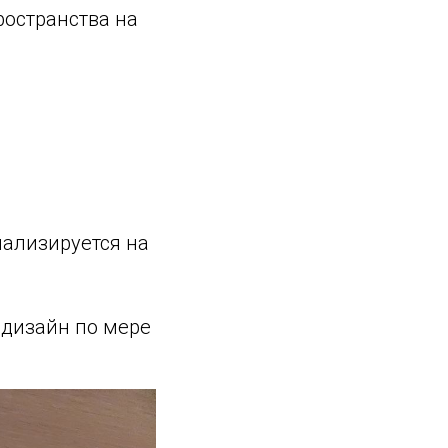
ространства на
и
иализируется на
 дизайн по мере