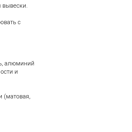
н вывески.
овать с
ль, алюминий
ости и
и (матовая,