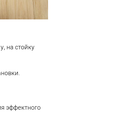
у, на стойку
ановки.
ия эффектного