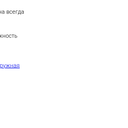
на всегда
жность
ружная