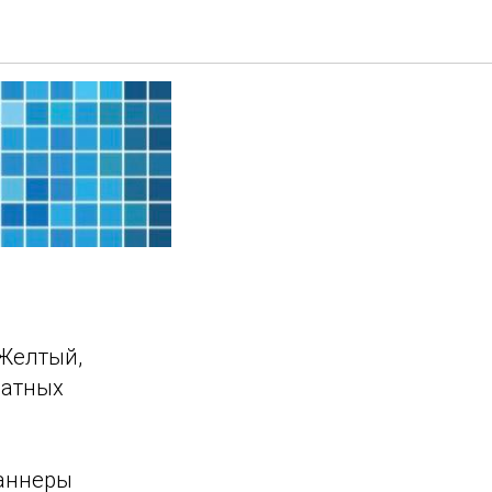
еров.
 Желтый,
чатных
баннеры