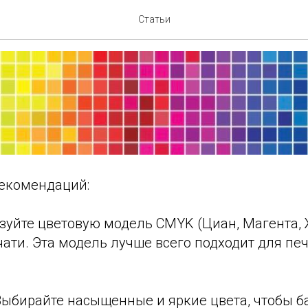
 палитра для печати банн
Статьи
рекомендаций:
ьзуйте цветовую модель CMYK (Циан, Магента,
ати. Эта модель лучше всего подходит для пе
 Выбирайте насыщенные и яркие цвета, чтобы 