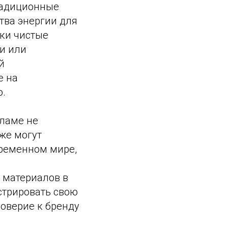
радиционные
тва энергии для
ски чистые
и или
й
е на
ю.
ламе не
же могут
ременном мире,
 материалов в
стрировать свою
оверие к бренду