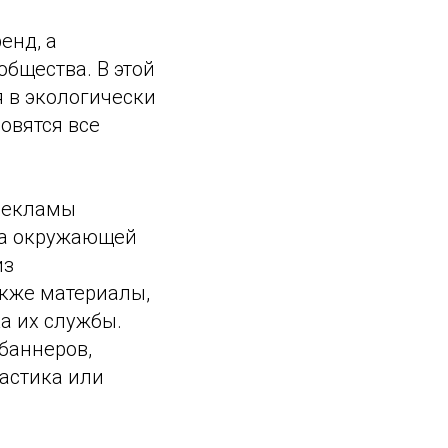
енд, а
общества. В этой
 в экологически
овятся все
 рекламы
да окружающей
из
акже материалы,
а их службы.
баннеров,
астика или