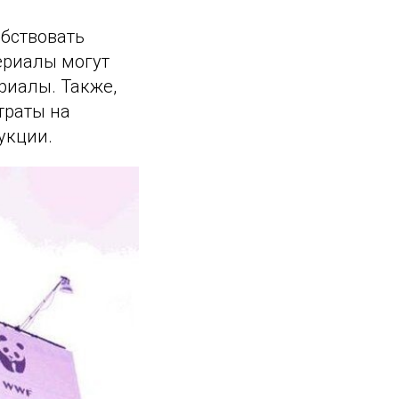
обствовать
ериалы могут
риалы. Также,
траты на
укции.