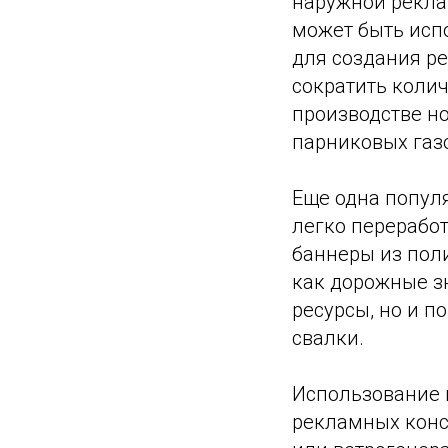
наружной рекла
может быть исп
для создания р
сократить колич
производстве но
парниковых газ
Еще одна попул
легко перерабо
баннеры из поли
как дорожные з
ресурсы, но и п
свалки.
Использование 
рекламных конс