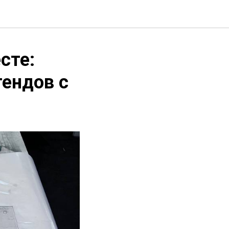
сте:
ендов с