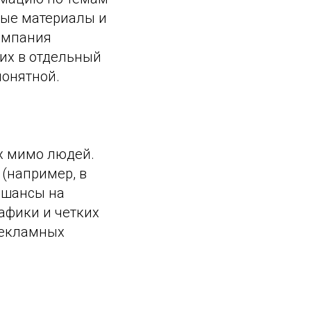
ные материалы и
омпания
них в отдельный
понятной.
х мимо людей.
 (например, в
 шансы на
афики и четких
рекламных