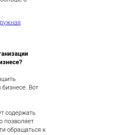
ружная
ганизации
изнесе?
чшить
 бизнесе. Вот
ут содержать
о позволяет
ти обращаться к